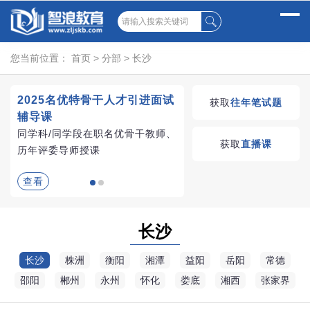
您当前位置：
首页
>
分部
>
长沙
2025名优特骨干人才引进面试
湖南教师招聘考试优学
获取
往年笔试题
辅导课
VIP课程
同学科/同学段在职名优骨干教师、
学习无忧，VIP优学
获取
直播课
历年评委导师授课
查看
查看
长沙
长沙
株洲
衡阳
湘潭
益阳
岳阳
常德
邵阳
郴州
永州
怀化
娄底
湘西
张家界