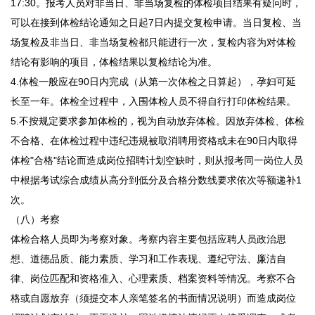
17:30。报考人员对非当日、非当场复检的体检项目结果有疑问时，
可以在接到体检结论通知之日起7日内提交复检申请。当日复检、当
场复检及非当日、非当场复检都只能进行一次，复检内容为对体检
结论有影响的项目，体检结果以复检结论为准。
4.体检一般应在90日内完成（从第一次体检之日算起），孕妇可延
长至一年。体检全过程中，入围体检人员不得自行打印体检结果。
5.不按规定要求参加体检的，视为自动放弃体检。因放弃体检、体检
不合格、在体检过程中违纪违规被取消聘用资格或未在90日内取得
体检"合格"结论而造成岗位招聘计划空缺时，则从报考同一岗位人员
中根据考试综合成绩从高分到低分及合格分数线要求依次等额递补1
次。
（八）考察
体检合格人员即为考察对象。考察内容主要包括应聘人员政治思
想、道德品质、能力素质、学习和工作表现、遵纪守法、廉洁自
律、岗位匹配和资格准入、心理素质、档案资料等情况。考察不合
格或自愿放弃（须提交本人亲笔签名的书面情况说明）而造成岗位