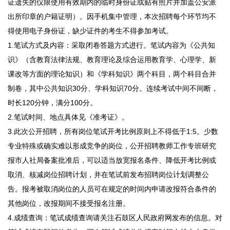
证遗失的仅限使用有效期内的临时身份证或贴有照片并加盖公安派
出所印章的户籍证明）。因手机集中管理，本次招聘每个环节均不
得使用电子身份证，缺少证件的考生不得参加考试。
1.笔试方式及内容：采取闭卷答题方式进行。笔试内容为《公共知
识》（含教育法律法规、教育理论及综合运用教育学、心理学、新
课改等方面的理论知识）和《学科知识》两个科目，两个科目合并
制卷，其中公共知识30分、学科知识70分。连续考试中间不间断，
时长120分钟，满分100分。
2.笔试时间、地点具体见《准考证》。
3.此次公开招聘，所有岗位笔试开考比例原则上不得低于1:5。少数
专业特殊或确实难以形成竞争的岗位，公开招聘教师工作专班研究
报市人社局备案批准后，可以适当放宽报名条件、降低开考比例或
取消、核减岗位招聘计划，并在笔试前发布招聘岗位计划调整公
告。报考被取消岗位的人员可在规定的时间内申请改报符合条件的
其他岗位，改报期间不接受报名注册。
4.成绩查询：笔试成绩查询请关注石鼓区人民政府网发布的信息。对