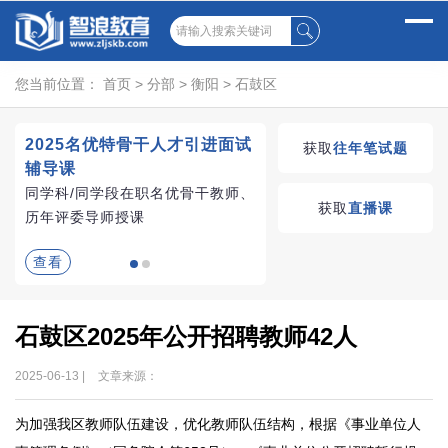
您当前位置：
首页
>
分部
>
衡阳
>
石鼓区
2025名优特骨干人才引进面试
湖南教师招聘考试优学
获取
往年笔试题
辅导课
VIP课程
同学科/同学段在职名优骨干教师、
学习无忧，VIP优学
获取
直播课
历年评委导师授课
查看
查看
石鼓区2025年公开招聘教师42人
2025-06-13 |
文章来源：
为加强我区教师队伍建设，优化教师队伍结构，根据《事业单位人