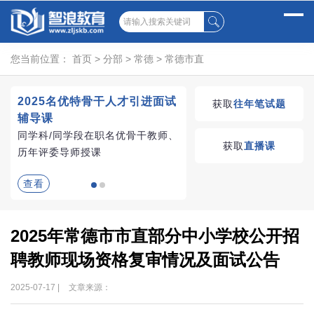
您当前位置：
首页
>
分部
>
常德
>
常德市直
2025名优特骨干人才引进面试
湖南教师招聘考试优学
获取
往年笔试题
辅导课
VIP课程
同学科/同学段在职名优骨干教师、
学习无忧，VIP优学
获取
直播课
历年评委导师授课
查看
查看
2025年常德市市直部分中小学校公开招
聘教师现场资格复审情况及面试公告
2025-07-17 |
文章来源：