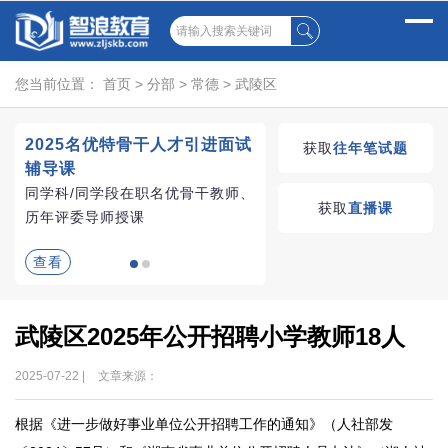
您当前位置：
首页
>
分部
>
常德
>
武陵区
2025名优特骨干人才引进面试
湖南教师招聘考试优学
获取
往年笔试题
辅导课
VIP课程
同学科/同学段在职名优骨干教师、
学习无忧，VIP优学
获取
直播课
历年评委导师授课
查看
查看
武陵区2025年公开招聘小学教师18人
2025-07-22 |
文章来源：
根据《进一步做好事业单位公开招聘工作的通知》（人社部发