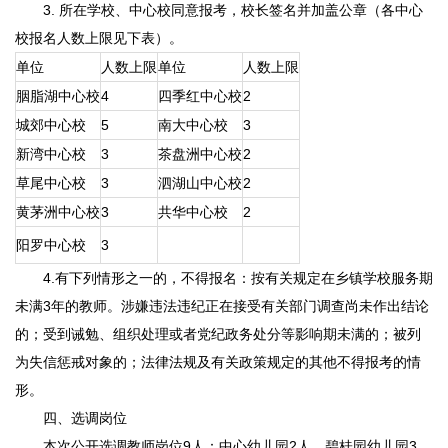
3. 所在学校、中心校同意报考，校长签名并加盖公章（各中心
校报名人数上限见下表）。
单位
人数上限
单位
人数上限
胭脂湖中心校
4
四季红中心校
2
城郊中心校
5
南大中心校
3
新湾中心校
3
茶盘洲中心校
2
草尾中心校
3
泗湖山中心校
2
黄茅洲中心校
3
共华中心校
2
阳罗中心校
3
4.有下列情形之一的，不得报名：按有关规定在乡镇学校服务期
未满3年的教师。涉嫌违法违纪正在接受有关部门调查尚未作出结论
的；受到诫勉、组织处理或者党纪政务处分等影响期未满的；被列
为失信惩戒对象的；法律法规及有关政策规定的其他不得报考的情
形。
四、选调岗位
本次公开选调教师岗位9人：中心幼儿园2人，碧桂园幼儿园3