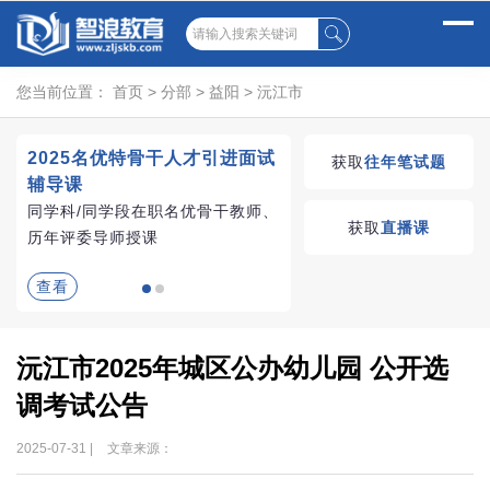
您当前位置：
首页
>
分部
>
益阳
>
沅江市
2025名优特骨干人才引进面试
湖南教师招聘考试优学
获取
往年笔试题
辅导课
VIP课程
同学科/同学段在职名优骨干教师、
学习无忧，VIP优学
获取
直播课
历年评委导师授课
查看
查看
沅江市2025年城区公办幼儿园 公开选
调考试公告
2025-07-31 |
文章来源：