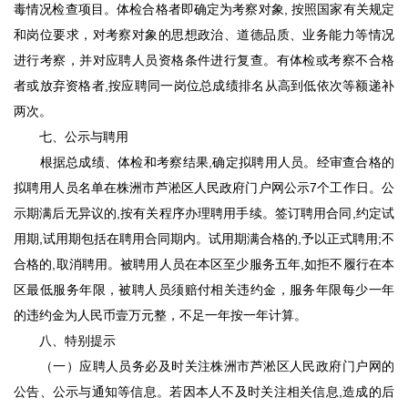
毒情况检查项目。体检合格者即确定为考察对象, 按照国家有关规定
和岗位要求，对考察对象的思想政治、道德品质、业务能力等情况
进行考察，并对应聘人员资格条件进行复查。有体检或考察不合格
者或放弃资格者,按应聘同一岗位总成绩排名从高到低依次等额递补
两次。
七、公示与聘用
根据总成绩、体检和考察结果,确定拟聘用人员。经审查合格的
拟聘用人员名单在株洲市芦淞区人民政府门户网公示7个工作日。公
示期满后无异议的,按有关程序办理聘用手续。签订聘用合同,约定试
用期,试用期包括在聘用合同期内。试用期满合格的,予以正式聘用;不
合格的,取消聘用。被聘用人员在本区至少服务五年,如拒不履行在本
区最低服务年限，被聘人员须赔付相关违约金，服务年限每少一年
的违约金为人民币壹万元整，不足一年按一年计算。
八、特别提示
（一）应聘人员务必及时关注株洲市芦淞区人民政府门户网的
公告、公示与通知等信息。若因本人不及时关注相关信息,造成的后