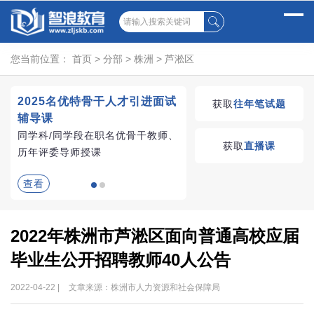
您当前位置：
首页
>
分部
>
株洲
>
芦淞区
2025名优特骨干人才引进面试
湖南教师招聘考试优学
获取
往年笔试题
辅导课
VIP课程
同学科/同学段在职名优骨干教师、
学习无忧，VIP优学
获取
直播课
历年评委导师授课
查看
查看
2022年株洲市芦淞区面向普通高校应届
毕业生公开招聘教师40人公告
2022-04-22 |
文章来源：株洲市人力资源和社会保障局