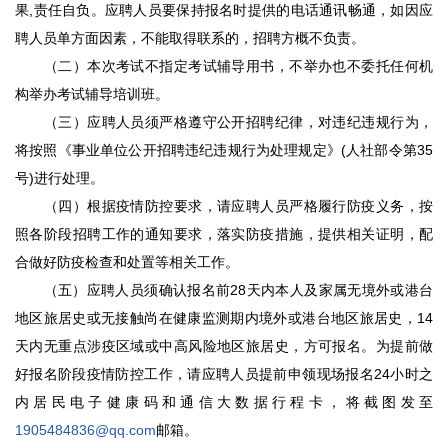
果,责任自负。应聘人员要保持报名时提供的电话通讯畅通，如因应
聘人员单方面因素，不能取得联系的，招聘方概不负责。
（二）本次考试不指定考试辅导用书，不举办也不委托任何机
构举办考试辅导培训班。
（三）应聘人员须严格遵守公开招聘纪律，对违纪违规行为，
将按照《事业单位公开招聘违纪违规行为处理规定》(人社部令第35
号)进行处理。
（四）根据疫情防控要求，请应聘人员严格履行防疫义务，按
照各阶段招聘工作的通知要求，落实防疫措施，提供相关证明，配
合做好防疫检查和处置等相关工作。
（五）应聘人员须确认报名前28天内本人及家属无境外或港台
地区旅居史或无接触尚在健康监测期内境外或港台地区旅居史，14
天内无重点涉疫区域或中高风险地区旅居史，方可报名。为提前做
好报名阶段疫情防控工作，请应聘人员提前申领现场报名24小时之
内居民电子健康码和通信大数据行程卡，将截图发至
1905484836@qq.com
邮箱。