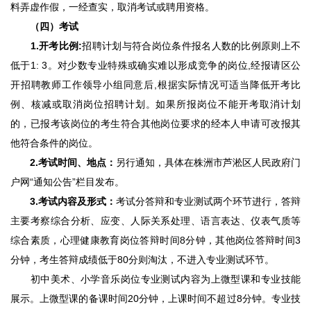
料弄虚作假，一经查实，取消考试或聘用资格。
（四）考试
1.
开考比例:
招聘计划与符合岗位条件报名人数的比例原则上不
低于1: 3。对少数专业特殊或确实难以形成竞争的岗位,经报请区公
开招聘教师工作领导小组同意后,根据实际情况可适当降低开考比
例、核减或取消岗位招聘计划。如果所报岗位不能开考取消计划
的，已报考该岗位的考生符合其他岗位要求的经本人申请可改报其
他符合条件的岗位。
2.
考试时间、地点：
另行通知，具体在株洲市芦淞区人民政府门
户网“通知公告”栏目发布。
3.
考试内容及形式：
考试分答辩和专业测试两个环节进行，答辩
主要考察综合分析、应变、人际关系处理、语言表达、仪表气质等
综合素质，心理健康教育岗位答辩时间8分钟，其他岗位答辩时间3
分钟，考生答辩成绩低于80分则淘汰，不进入专业测试环节。
初中美术、小学音乐岗位专业测试内容为上微型课和专业技能
展示。上微型课的备课时间20分钟，上课时间不超过8分钟。专业技