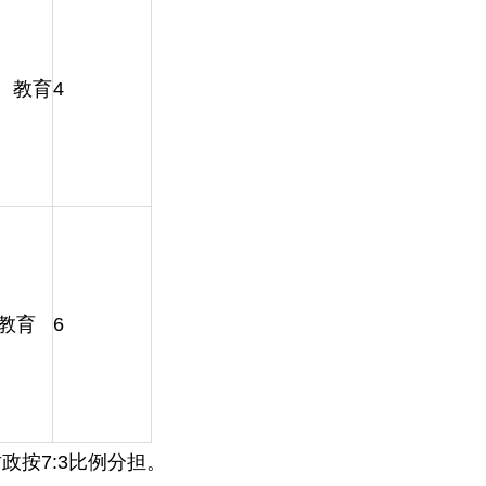
 教育
4
教育
6
按7:3比例分担。