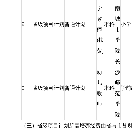
学
南
教
城
2
省级项目计划
普通计划
本科
小学
师
市
(扶
学
贫)
院
长
幼
沙
儿
师
3
省级项目计划
普通计划
本科
学前
教
范
师
学
院
（三）省级项目计划所需培养经费由省与市县财政