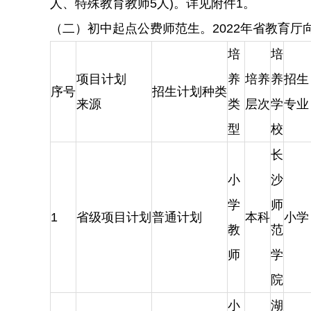
人、特殊教育教师5人)。详见附件1。
（二）初中起点公费师范生。2022年省教育厅
培
培
项目计划
养
培养
养
招生
序号
招生计划种类
来源
类
层次
学
专业
型
校
长
小
沙
学
师
1
省级项目计划
普通计划
本科
小学
教
范
师
学
院
小
湖