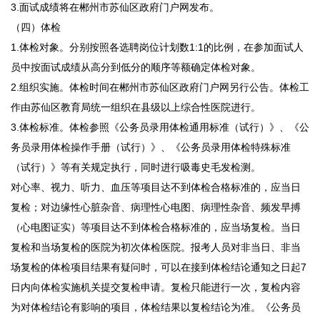
3.面试成绩将在郴州市苏仙区政府门户网发布。
（四）体检
1.体检对象。分别按照各选聘岗位计划数1:1的比例，在参加面试人
员中按面试成绩从高分到低分的顺序等额确定体检对象。
2.组织实施。体检时间在郴州市苏仙区政府门户网另行公告。体检工
作由苏仙区教育局统一组织在县级以上综合性医院进行。
3.体检标准。体检参照《公务员录用体检通用标准（试行）》、《公
务员录用体检操作手册（试行）》、《公务员录用体检特殊标准
（试行）》等有关规定执行，同时进行吸毒史毛发检测。
对心率、视力、听力、血压等项目达不到体检合格标准的，应当日
复检；对边缘性心脏杂音、病理性心电图、病理性杂音、频发早搏
（心电图证实）等项目达不到体检合格标准的，应当场复检。当日
复检和当场复检的医院为初次体检医院。报考人员对非当日、非当
场复检的体检项目结果有疑问时，可以在接到体检结论通知之日起7
日内向体检实施机关提交复检申请。复检只能进行一次，复检内容
为对体检结论有影响的项目，体检结果以复检结论为准。《公务员