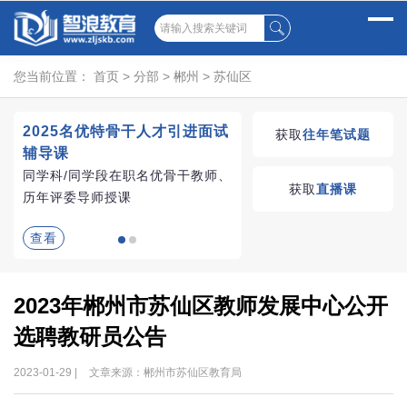
您当前位置：
首页
>
分部
>
郴州
>
苏仙区
2025名优特骨干人才引进面试
湖南教师招聘考试优学
获取
往年笔试题
辅导课
VIP课程
同学科/同学段在职名优骨干教师、
学习无忧，VIP优学
获取
直播课
历年评委导师授课
查看
查看
2023年郴州市苏仙区教师发展中心公开
选聘教研员公告
2023-01-29 |
文章来源：郴州市苏仙区教育局