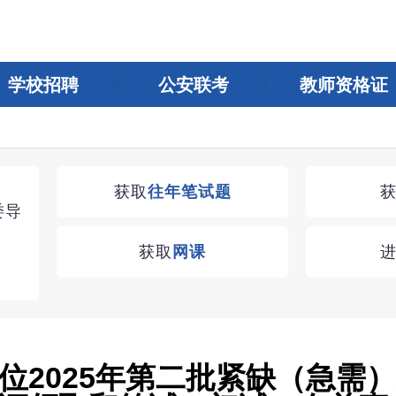
学校招聘
公安联考
教师资格证
湖南教师招聘考试优学无忧VIP课程
获取
往年笔试题
委导
学习无忧，VIP优学
获取
网课
查看
位2025年第二批紧缺（急需