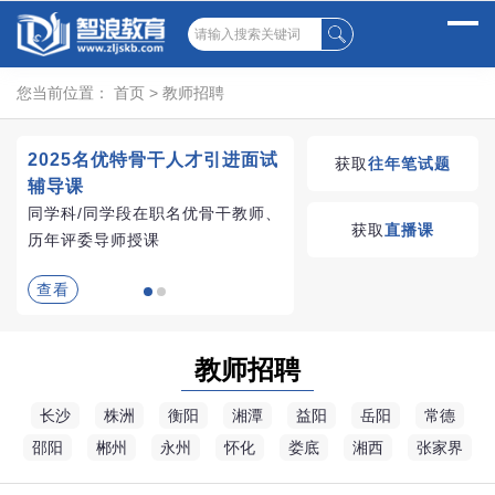
您当前位置：
首页
>
教师招聘
2025名优特骨干人才引进面试
湖南教师招聘考试优学
获取
往年笔试题
辅导课
VIP课程
同学科/同学段在职名优骨干教师、
学习无忧，VIP优学
获取
直播课
历年评委导师授课
查看
查看
教师招聘
长沙
株洲
衡阳
湘潭
益阳
岳阳
常德
邵阳
郴州
永州
怀化
娄底
湘西
张家界