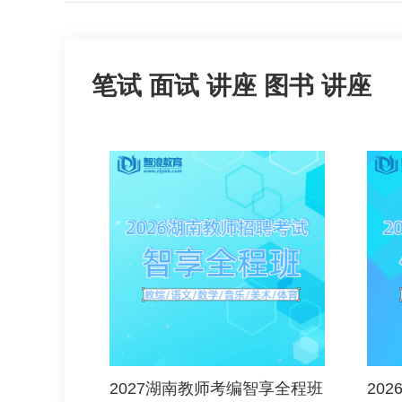
笔试
面试
讲座
图书
讲座
2027湖南教师考编智享全程班
20