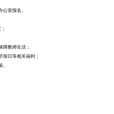
办公室报名。
议；
保障教师生活；
节假日等相关福利；
策。