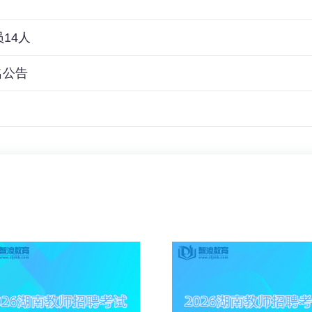
14人
名公告