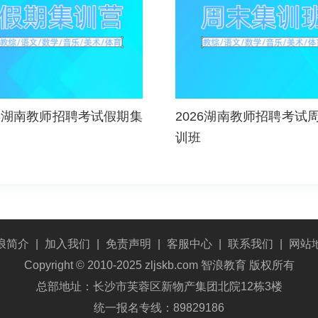
26湖南教师招聘考试假期集
2026湖南教师招聘考试
训班
浪简介
|
加入我们
|
免责声明
|
客服中心
|
联系我们
|
网站
Copyright © 2010-2025 zljskb.com 智浪教育 版权所有
总部地址：长沙市芙蓉区新物产集团北院12栋3楼
统一报名专线：89829186