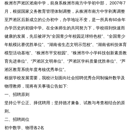
株洲市芦淞区淞南中学，前身系株洲市南方中学初中部， 2007年7
月，根据国家义务教育管理体制调整，从株洲市南方中学剥离调整
至芦淞区后新成立的公办初中，办学地址不变，是一所具有60余年
办学历史的初级中学。在全体师生的共同努力下，学校得到快速而
健康的发展，先后被评为“全国青少年校园足球特色校”、“全国青少
年航模比赛优胜单位”、“湖南省生态文明示范校”、“湖南省科技体育
模型活动基地”、“株洲市平安校园”、“株洲市中小学科技创新素质教
育先进单位”、“芦淞区文明单位”、“芦淞区学科质量优胜单位”、“芦
淞区教育系统年度考核优秀单位”。
根据学校发展需要，我校计划面向社会招聘优秀合同制编外数学及
物理教师，现将有关事项公告如下:
一、招聘原则
坚持公平公正、择优聘用；坚持德才兼备、试教与考查相结合的原
则。
二、招聘岗位
初中数学、物理各2名