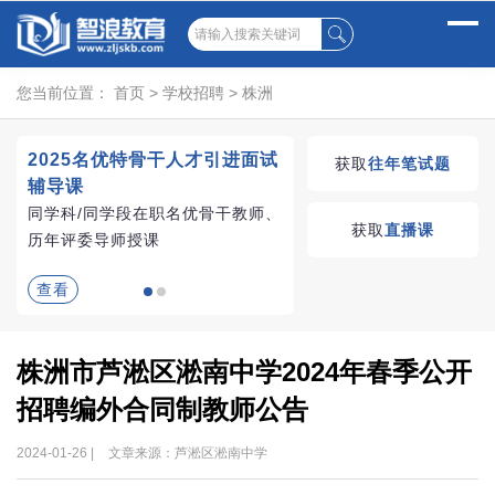
您当前位置：
首页
>
学校招聘
>
株洲
2025名优特骨干人才引进面试
湖南教师招聘考试优学
获取
往年笔试题
辅导课
VIP课程
同学科/同学段在职名优骨干教师、
学习无忧，VIP优学
获取
直播课
历年评委导师授课
查看
查看
株洲市芦淞区淞南中学2024年春季公开
招聘编外合同制教师公告
2024-01-26 |
文章来源：芦淞区淞南中学