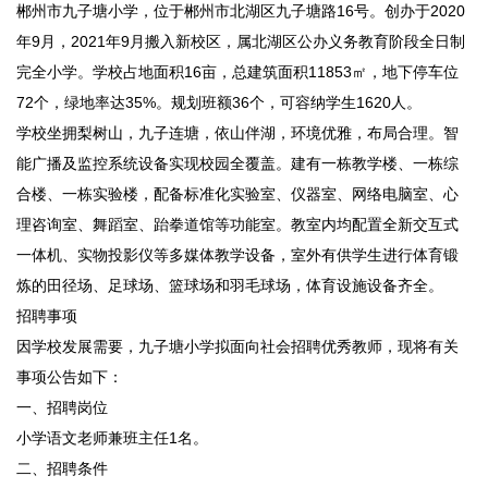
郴州市九子塘小学，位于郴州市北湖区九子塘路16号。创办于2020
年9月，2021年9月搬入新校区，属北湖区公办义务教育阶段全日制
完全小学。学校占地面积16亩，总建筑面积11853㎡，地下停车位
72个，绿地率达35%。规划班额36个，可容纳学生1620人。
学校坐拥梨树山，九子连塘，依山伴湖，环境优雅，布局合理。智
能广播及监控系统设备实现校园全覆盖。建有一栋教学楼、一栋综
合楼、一栋实验楼，配备标准化实验室、仪器室、网络电脑室、心
理咨询室、舞蹈室、跆拳道馆等功能室。教室内均配置全新交互式
一体机、实物投影仪等多媒体教学设备，室外有供学生进行体育锻
炼的田径场、足球场、篮球场和羽毛球场，体育设施设备齐全。
招聘事项
因学校发展需要，九子塘小学拟面向社会招聘优秀教师，现将有关
事项公告如下：
一、招聘岗位
小学语文老师兼班主任1名。
二、招聘条件