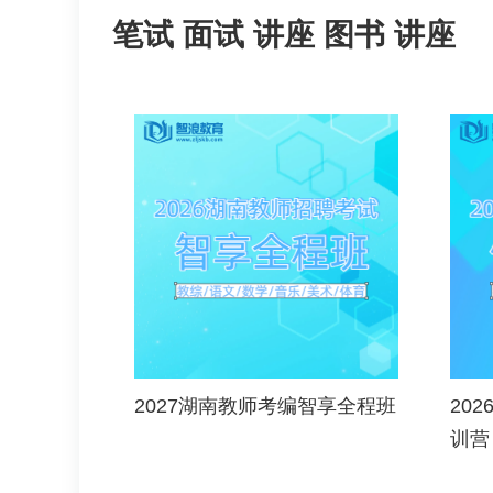
笔试
面试
讲座
图书
讲座
2027湖南教师考编智享全程班
20
训营