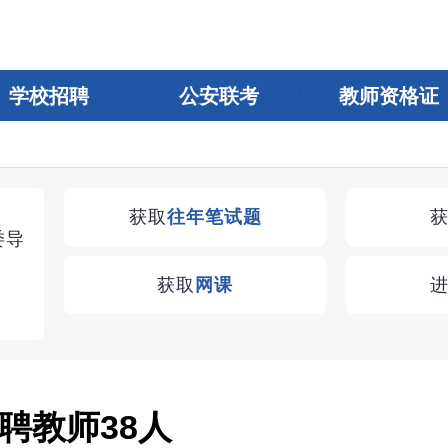
学校招聘
公安联考
教师资格证
湖南教师招聘考试优学无忧VIP课程
获取
往年笔试题
委导
学习无忧，VIP优学
获取
网课
查看
聘教师38人