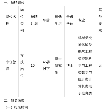
一、招聘岗位
岗
其
岗位名
位
招聘
最低
最低
他
年龄
专业
称
类
计划
学历
学位
要
别
求
机械类 交
通运输类
电气工程
专
博士
类 控制科
专任教
技
45岁
10
研究
博士
学与工程
无
师
岗
以下
生
类 数学与
位
统计类 计
算机类 电
子信息类
二、报名须知
（一）报名时间