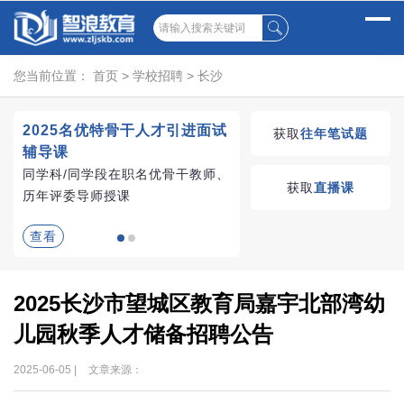
您当前位置：
首页
>
学校招聘
>
长沙
2025名优特骨干人才引进面试
湖南教师招聘考试优学
获取
往年笔试题
辅导课
VIP课程
同学科/同学段在职名优骨干教师、
学习无忧，VIP优学
获取
直播课
历年评委导师授课
查看
查看
2025长沙市望城区教育局嘉宇北部湾幼
儿园秋季人才储备招聘公告
2025-06-05 |
文章来源：