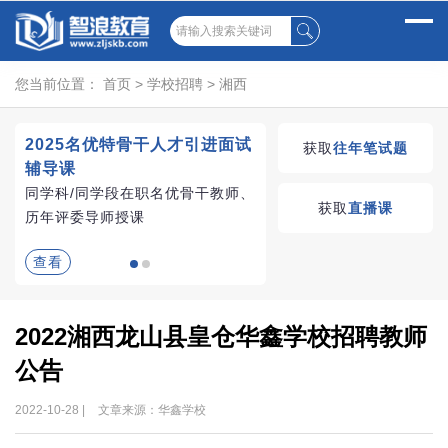
您当前位置：
首页
>
学校招聘
>
湘西
2025名优特骨干人才引进面试
湖南教师招聘考试优学
获取
往年笔试题
辅导课
VIP课程
同学科/同学段在职名优骨干教师、
学习无忧，VIP优学
获取
直播课
历年评委导师授课
查看
查看
2022湘西龙山县皇仓华鑫学校招聘教师
公告
2022-10-28 |
文章来源：华鑫学校