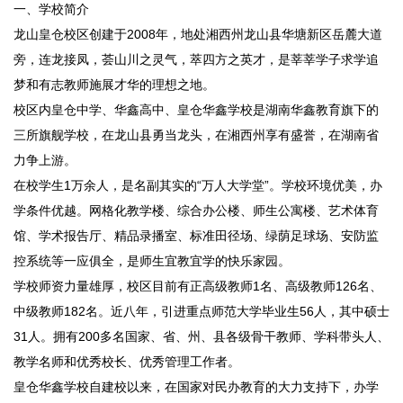
一、学校简介
龙山皇仓校区创建于2008年，地处湘西州龙山县华塘新区岳麓大道
旁，连龙接凤，荟山川之灵气，萃四方之英才，是莘莘学子求学追
梦和有志教师施展才华的理想之地。
校区内皇仓中学、华鑫高中、皇仓华鑫学校是湖南华鑫教育旗下的
三所旗舰学校，在龙山县勇当龙头，在湘西州享有盛誉，在湖南省
力争上游。
在校学生1万余人，是名副其实的“万人大学堂”。学校环境优美，办
学条件优越。网格化教学楼、综合办公楼、师生公寓楼、艺术体育
馆、学术报告厅、精品录播室、标准田径场、绿荫足球场、安防监
控系统等一应俱全，是师生宜教宜学的快乐家园。
学校师资力量雄厚，校区目前有正高级教师1名、高级教师126名、
中级教师182名。近八年，引进重点师范大学毕业生56人，其中硕士
31人。拥有200多名国家、省、州、县各级骨干教师、学科带头人、
教学名师和优秀校长、优秀管理工作者。
皇仓华鑫学校自建校以来，在国家对民办教育的大力支持下，办学