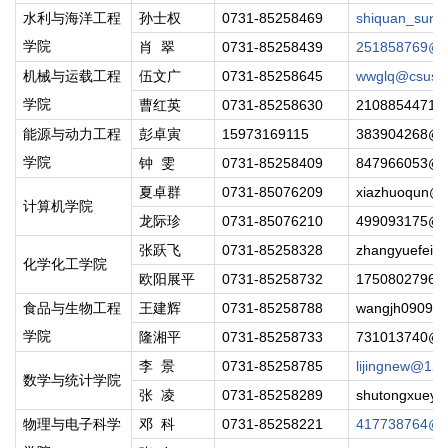
水利与海洋工程
孙士权
0731-85258469
shiquan_sun@
学院
肖 翠
0731-85258439
251858769@q
机械与运载工程
伍文广
0731-85258645
wwglq@csust.
学院
曹红英
0731-85258630
2108854471@
能源与动力工程
彭卓寅
15973169115
383904268@q
学院
钟 雯
0731-85258409
847966053@q
夏卓群
0731-85076209
xiazhuoqun@c
计算机学院
龙际珍
0731-85076210
499093175@q
张跃飞
0731-85258328
zhangyuefei@
化学化工学院
欧阳展平
0731-85258732
1750802796@
食品与生物工程
王建辉
0731-85258788
wangjh0909@
学院
隆湘平
0731-85258733
731013740@q
李 景
0731-85258785
lijingnew@12
数学与统计学院
张 凌
0731-85258289
shutongxueyu
物理与电子科学
邓 科
0731-85258221
417738764@q