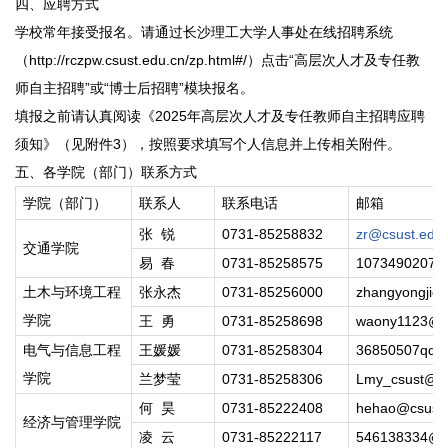
四、应聘方式
学校常年接受报名。请通过长沙理工大学人事处在线招聘系统
（http://rczpw.csust.edu.cn/zp.html#/）点击“高层次人才及专任教
师自主招聘”或“博士后招聘”模块报名。
填报之前请认真阅读《2025年高层次人才及专任教师自主招聘应聘
须知》（见附件3），按照要求填写个人信息并上传相关附件。
五、各学院（部门）联系方式
学院（部门）
联系人
联系电话
邮箱
张 锐
0731-85258832
zr@csust.edu.
交通学院
易 春
0731-85258575
1073490207@
土木与环境工程
张永杰
0731-85256000
zhangyongjie
学院
王 勇
0731-85258698
waony1123@cs
电气与信息工程
王媛媛
0731-85258304
36850507qq.
学院
兰梦莹
0731-85258306
Lmy_csust@1
何 昊
0731-85222408
hehao@csust.
经济与管理学院
凌 云
0731-85222117
546138334@q