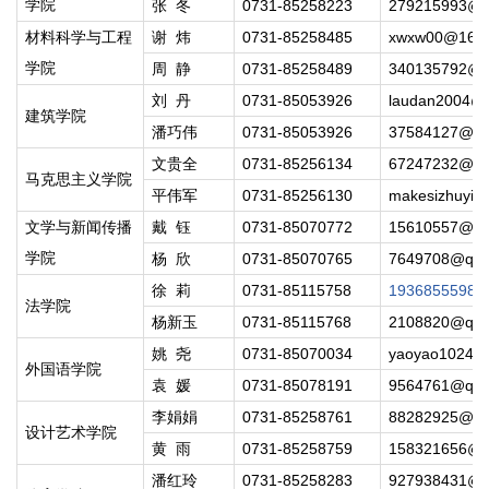
学院
张 冬
0731-85258223
279215993@q
材料科学与工程
谢 炜
0731-85258485
xwxw00@163
学院
周 静
0731-85258489
340135792@q
刘 丹
0731-85053926
laudan2004@h
建筑学院
潘巧伟
0731-85053926
37584127@qq
文贵全
0731-85256134
67247232@qq
马克思主义学院
平伟军
0731-85256130
makesizhuyix
文学与新闻传播
戴 钰
0731-85070772
15610557@qq
学院
杨 欣
0731-85070765
7649708@qq.
徐 莉
0731-85115758
1936855598@
法学院
杨新玉
0731-85115768
2108820@qq.
姚 尧
0731-85070034
yaoyao1024@
外国语学院
袁 媛
0731-85078191
9564761@qq.
李娟娟
0731-85258761
88282925@qq
设计艺术学院
黄 雨
0731-85258759
158321656@q
潘红玲
0731-85258283
927938431@q