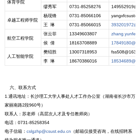
体育学院
缪秀军
0731-85258276
149552919@q
杨现锋
0731-85066106
yangxfcsust@c
卓越工程师学院
王 琳
0731-85066015
393201972@q
张云菲
13349603807
zhang.yunfei@
航空工程学院
侯 倩
18163708889
17849180@qq
樊绍胜
13007318953
fss508@163.
人工智能学院
李 琳
18670386016
18534689@qq
六、联系方式
1.通讯地址：长沙理工大学人事处人才工作办公室（湖南省长沙市万
家丽南路2段960号）
联系人：苏老师（高层次人才及专任教师岗）
电话：0731-85258354
电子信箱：
cslgzhp@csust.edu.cn
（邮箱仅接受咨询，在线招聘系