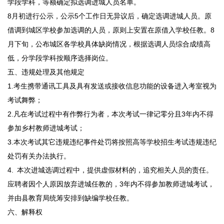
学段学科，等额确定拟选调进城人员名单。
8月初进行公示，公示5个工作日无异议后，确定选调进城人员。原
借调到城区学校参加选调的人员，原则上安置在原借入学校任教。8
月下旬，公布城区各学校具体缺岗情况，根据选调人员综合成绩高
低，分学段学科按顺序选择岗位。
五、违规处理及其他规定
1.考生携带通讯工具及具有发送或接收信息功能的设备进入考室视为
考试舞弊；
2.凡在考试过程中有作弊行为者，本次考试一律记零分且3年内不得
参加乡村教师进城考试；
3.本次考试其它违规违纪事件处罚将按照高等学校招生考试违规违纪
处罚有关办法执行。
4. 本次进城选调过程中，提供虚假材料的，追究相关人员的责任。
应聘者因个人原因放弃进城任教的，3年内不得参加教师进城考试，
并由县教育局统筹安排到缺编学校任教。
六、解释权