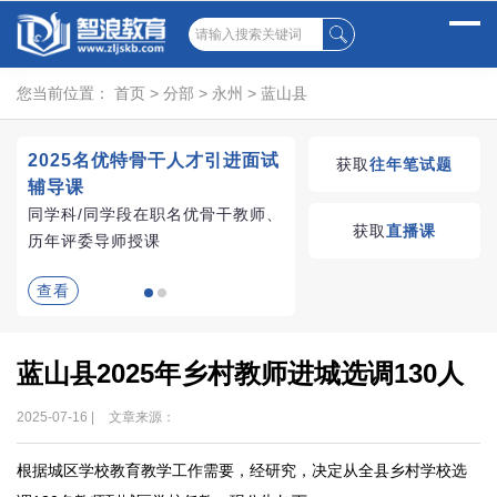
您当前位置：
首页
>
分部
>
永州
>
蓝山县
2025名优特骨干人才引进面试
湖南教师招聘考试优学
获取
往年笔试题
辅导课
VIP课程
同学科/同学段在职名优骨干教师、
学习无忧，VIP优学
获取
直播课
历年评委导师授课
查看
查看
蓝山县2025年乡村教师进城选调130人
2025-07-16 |
文章来源：
根据城区学校教育教学工作需要，经研究，决定从全县乡村学校选