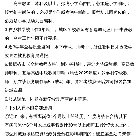
上；高中教师，本科及以上。报考小学岗位的，必须是小学编制；
报考初中岗位的，必须是小学或者初中编制。报考幼儿园岗位的，
必须是小学或幼儿园编制。
3.在乡村学校工作3年以上。城区学校教师有意选调到蓝山一中任教
的，乡村工作年限不作要求。
4.近3学年全县质量监测、水平考试、抽考中，所任教科目未因教学
效果差被县教育局通报。
5.根据省市《乡村教师支持计划》等精神，评定为特级教师、高级教
师职称、基层高级中级教师职称（均含2025年度）的乡村学校教
师，须在该职务聘任满5（或4）年、并经考核换证后方可报名参加
进城选调。
6.服从调配，同意在新学校现有空岗中竞聘。
7.下列人员不能参加选调：
①近3年来，有擅离岗位1个月以上的经历、年度考核在合格以下，
有病假累计6个月以上或事假累计30天以上或旷工累计7天以上的。
②受到诫勉谈话或党纪政务处分在影响期内的；被立案查处尚未作