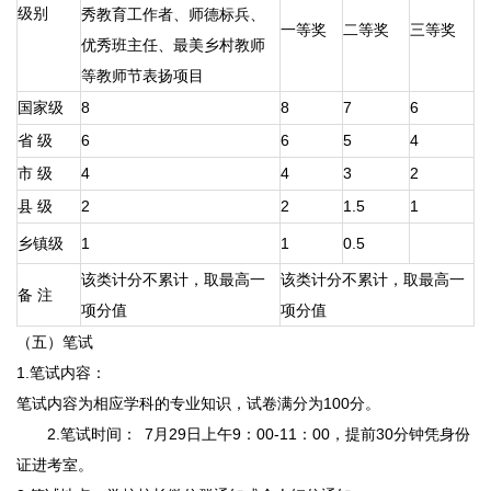
级别
秀教育工作者、师德标兵、
一等奖
二等奖
三等奖
优秀班主任、最美乡村教师
等教师节表扬项目
国家级
8
8
7
6
省 级
6
6
5
4
市 级
4
4
3
2
县 级
2
2
1.5
1
乡镇级
1
1
0.5
该类计分不累计，取最高一
该类计分不累计，取最高一
备 注
项分值
项分值
（五）笔试
1.笔试内容：
笔试内容为相应学科的专业知识，试卷满分为100分。
2.笔试时间： 7月29日上午9：00-11：00，提前30分钟凭身份
证进考室。