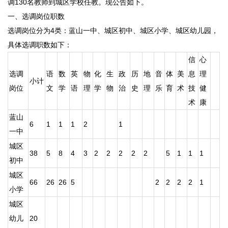
调130名教师到城区学校任教。现公告如下。
一、选调岗位职数
选调岗位分为4类：蓝山一中、城区初中、城区小学、城区幼儿园，
具体选调职数如下：
信
心
选调
语
数
英
物
化
生
政
历
地
音
体
美
息
理
小计
岗位
文
学
语
理
学
物
治
史
理
乐
育
术
技
健
术
康
蓝山
6
1
1
1
2
1
一中
城区
38
5
8
4
3
2
2
2
2
2
5
1
1
1
初中
城区
66
26
26
5
2
2
2
2
1
小学
城区
幼儿
20