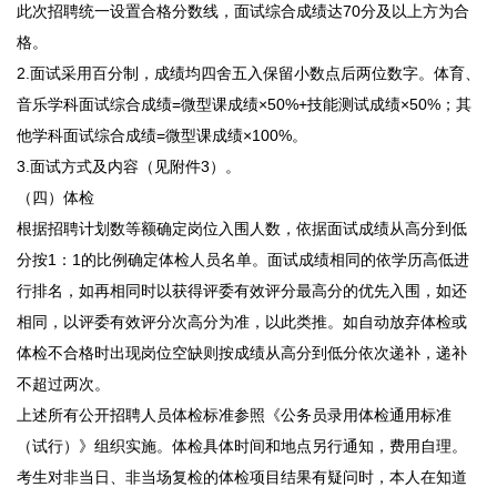
此次招聘统一设置合格分数线，面试综合成绩达70分及以上方为合
格。
2.面试采用百分制，成绩均四舍五入保留小数点后两位数字。体育、
音乐学科面试综合成绩=微型课成绩×50%+技能测试成绩×50%；其
他学科面试综合成绩=微型课成绩×100%。
3.面试方式及内容（见附件3）。
（四）体检
根据招聘计划数等额确定岗位入围人数，依据面试成绩从高分到低
分按1：1的比例确定体检人员名单。面试成绩相同的依学历高低进
行排名，如再相同时以获得评委有效评分最高分的优先入围，如还
相同，以评委有效评分次高分为准，以此类推。如自动放弃体检或
体检不合格时出现岗位空缺则按成绩从高分到低分依次递补，递补
不超过两次。
上述所有公开招聘人员体检标准参照《公务员录用体检通用标准
（试行）》组织实施。体检具体时间和地点另行通知，费用自理。
考生对非当日、非当场复检的体检项目结果有疑问时，本人在知道