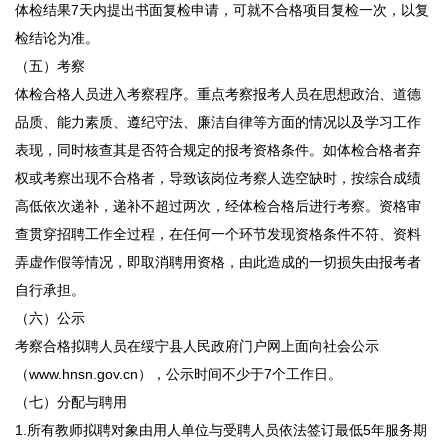
体检结果7天内提出书面复检申请，可就不合格项目复检一次，以复
检结论为准。
（五）考察
体检合格人员进入考察程序。重点考察报考人员在思想政治、道德
品质、能力素质、遵纪守法、廉洁自律等方面的情况以及学习工作
表现，同时核查其是否符合规定的报考资格条件。如体检合格者弃
权或考察出现不合格者，导致该岗位考察人选空缺时，按综合成绩
高低依次递补，递补不超过两次，经体检合格后进行考察。资格审
查贯穿招聘工作全过程，在任何一个环节发现资格条件不符、资料
弄虚作假等情况，即取消聘用资格，由此造成的一切损失由报考者
自行承担。
（六）公示
考察合格拟聘人员在绥宁县人民政府门户网上面向社会公示
（www.hnsn.gov.cn），公示时间不少于7个工作日。
（七）分配与聘用
1.所有教师拟聘对象由用人单位与受聘人员依法签订最低5年服务期