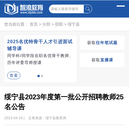
您当前位置：
首页
>
分部
>
邵阳
>
绥宁县
2025名优特骨干人才引进面试
湖南教师招聘考试优学
获取
往年笔试题
辅导课
VIP课程
同学科/同学段在职名优骨干教师、
学习无忧，VIP优学
获取
直播课
历年评委导师授课
查看
查看
绥宁县2023年度第一批公开招聘教师25
名公告
2023-04-10 |
文章来源：绥宁县教育局