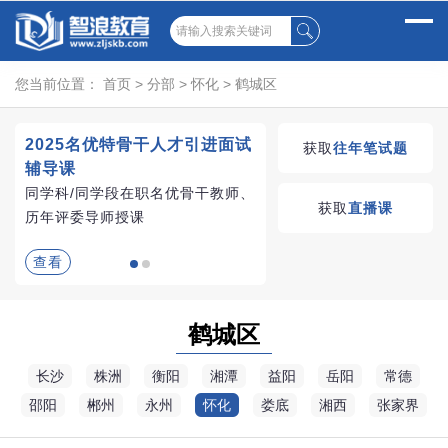
您当前位置：
首页
>
分部
>
怀化
>
鹤城区
2025名优特骨干人才引进面试
湖南教师招聘考试优学
获取
往年笔试题
辅导课
VIP课程
同学科/同学段在职名优骨干教师、
学习无忧，VIP优学
获取
直播课
历年评委导师授课
查看
查看
鹤城区
长沙
株洲
衡阳
湘潭
益阳
岳阳
常德
邵阳
郴州
永州
怀化
娄底
湘西
张家界