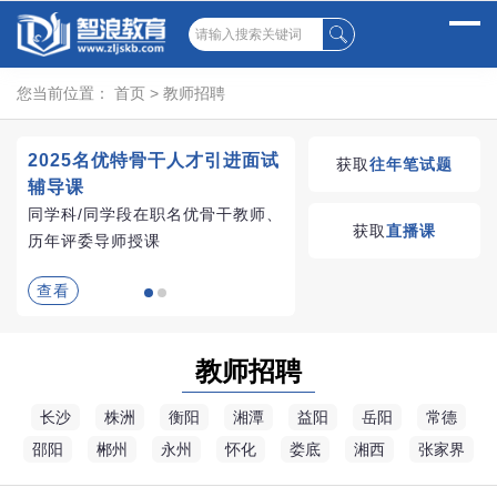
您当前位置：
首页
>
教师招聘
2025名优特骨干人才引进面试
湖南教师招聘考试优学
获取
往年笔试题
辅导课
VIP课程
同学科/同学段在职名优骨干教师、
学习无忧，VIP优学
获取
直播课
历年评委导师授课
查看
查看
教师招聘
长沙
株洲
衡阳
湘潭
益阳
岳阳
常德
邵阳
郴州
永州
怀化
娄底
湘西
张家界