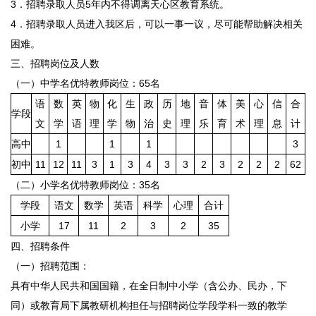
3．招聘录取人员5年内不得调离天心区教育系统。
4．招聘录取人员进入我区后，可以一事一议，尽可能帮助解决相关
困难。
三、招聘岗位及人数
（一）中学名优特教师岗位：65名
语
数
英
物
化
生
政
历
地
音
体
美
心
信
合
学段
文
学
语
理
学
物
治
史
理
乐
育
术
理
息
计
高中
1
1
1
3
初中
11
12
11
3
1
3
4
3
3
2
3
2
2
2
62
（二）小学名优特教师岗位：35名
学段
语文
数学
英语
科学
心理
合计
小学
17
11
2
3
2
35
四、招聘条件
（一）招聘范围：
具有中华人民共和国国籍，在全日制中小学（含公办、民办，下
同）或教育局下属教研机构担任与招聘岗位学段学科一致的教学