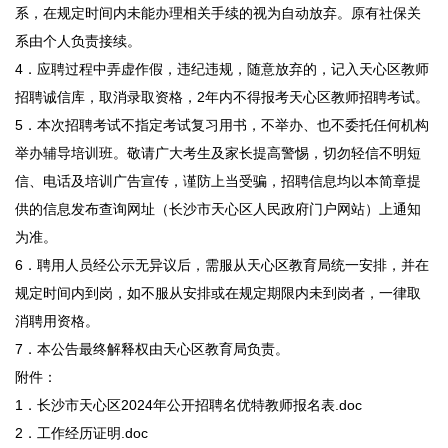
系，在规定时间内未能办理相关手续的视为自动放弃。原有社保关
系由个人负责接续。
4．应聘过程中弄虚作假，违纪违规，随意放弃的，记入天心区教师
招聘诚信库，取消录取资格，2年内不得报考天心区教师招聘考试。
5．本次招聘考试不指定考试复习用书，不举办、也不委托任何机构
举办辅导培训班。敬请广大考生及家长提高警惕，切勿轻信不明短
信、电话及培训广告宣传，谨防上当受骗，招聘信息均以本简章提
供的信息发布查询网址（长沙市天心区人民政府门户网站）上通知
为准。
6．聘用人员经公示无异议后，需服从天心区教育局统一安排，并在
规定时间内到岗，如不服从安排或在规定期限内未到岗者，一律取
消聘用资格。
7．本公告最终解释权由天心区教育局负责。
附件：
1．长沙市天心区2024年公开招聘名优特教师报名表.doc
2．工作经历证明.doc