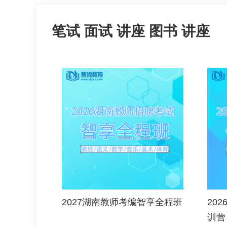
笔试
面试
讲座
图书
讲座
2027湖南教师考编智享全程班
20
训营