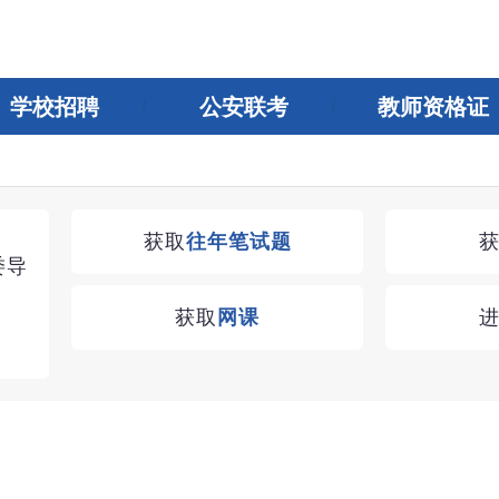
学校招聘
公安联考
教师资格证
湖南教师招聘考试优学无忧VIP课程
获取
往年笔试题
委导
学习无忧，VIP优学
获取
网课
查看