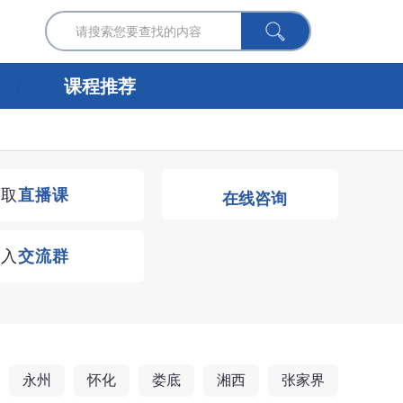
课程推荐
获取
直播课
在线咨询
进入
交流群
永州
怀化
娄底
湘西
张家界