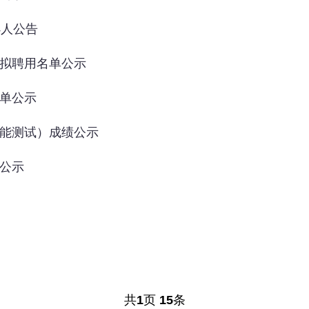
4人公告
剂拟聘用名单公示
名单公示
技能测试）成绩公示
绩公示
共
1
页
15
条