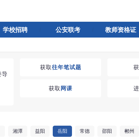
学校招聘
公安联考
教师资格证
湖南教师招聘考试优学无忧VIP课程
获取
往年笔试题
委导
学习无忧，VIP优学
获取
网课
查看
阳
湘潭
益阳
岳阳
常德
邵阳
郴州