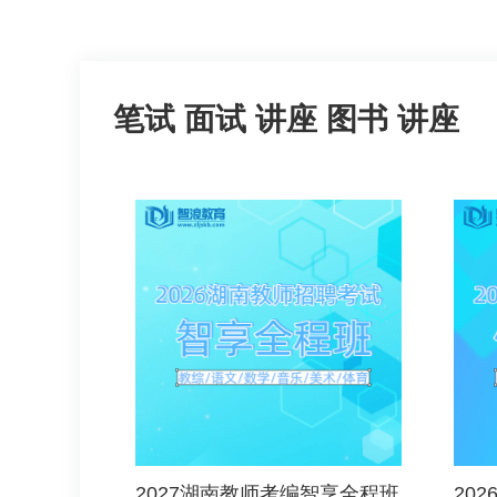
笔试
面试
讲座
图书
讲座
2027湖南教师考编智享全程班
20